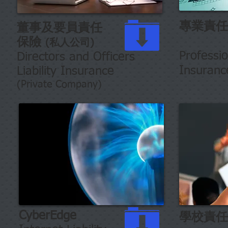
專業責任
董事及要員
責任
保險
(私人公司)
Professi
Directors and Officers
Insuranc
Liability Insurance
(Private Company)
CyberEdge
學校責任